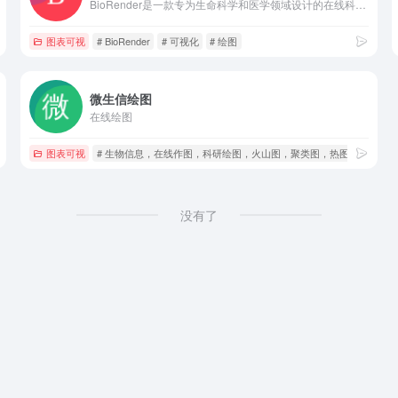
BioRender是一款专为生命科学和医学领域设计的在线科研绘图工具，其核心优势在于提供了超过4万个经过学术验证的专业图标模板库，涵盖从分子、细胞到解剖器官等30多个细分领域，并能直接导出符合顶级期刊投稿要求的高分辨率图像。
图表可视
# BioRender
# 可视化
# 绘图
微生信绘图
在线绘图
图表可视
# 生物信息，在线作图，科研绘图，火山图，聚类图，热图，散点图，cir
没有了