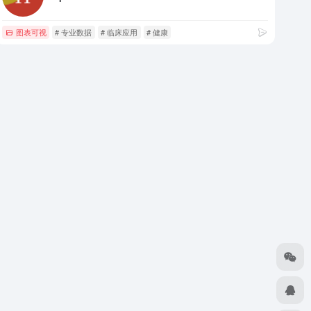
图表可视
# 专业数据
# 临床应用
# 健康
cos图，气泡图，疫情图，Venn图，PCA图，motif图，生存曲线，雷达图，box图，小提