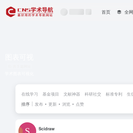
首页
全
图表可视
共 5 篇网址
学术图表可视化
在线学习
基金项目
文献神器
科研社交
标准专利
生
排序
发布
更新
浏览
点赞
Scidraw