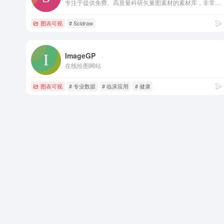
专注于提供免费、高质量科研矢量图素材的素材库，非常适合寻找基础科研元素（如实验动物、器官、细胞器等）进行再创作
图表可视
# Scidraw
ImageGP
在线绘图网站
图表可视
# 专业数据
# 临床应用
# 健康