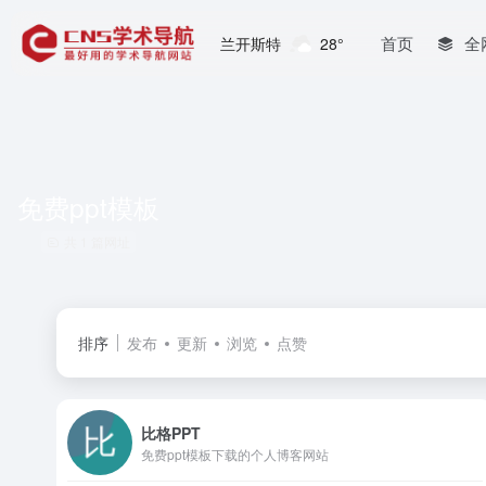
首页
全
兰开斯特
28°
免费ppt模板
共 1 篇网址
排序
发布
更新
浏览
点赞
比格PPT
免费ppt模板下载的个人博客网站