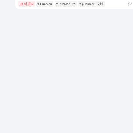
科研AI
# PubMed
# PubMedPro
# pubmed中文版