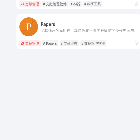
文献管理
# 文献管理软件
# 神器
# 科研工具
Papers
尤其适合Mac用户，其特色在于将优雅简洁的操作界面与强大的内置学术搜索引擎相结合，支持直接从PDF文件自动抓取并匹配文献元数据，并提供流畅的全屏阅读与标注体验。
文献管理
# Papers
# 文献管理
# 文献管理软件