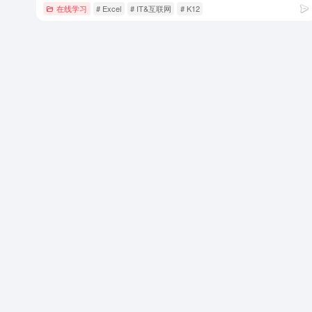
在线学习
# Excel
# IT&互联网
# K12