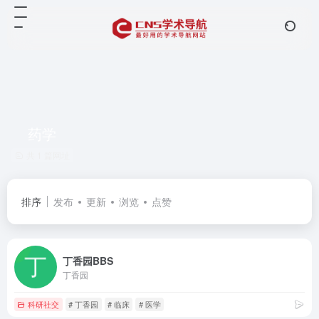
药学
共 1 篇网址
排序
发布
更新
浏览
点赞
丁香园BBS
丁香园
科研社交
# 丁香园
# 临床
# 医学