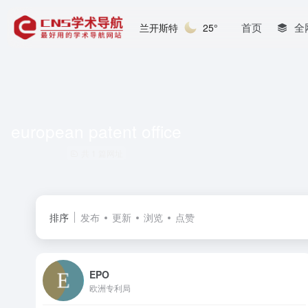
首页
全
兰开斯特
25°
european patent office
共 1 篇网址
排序
发布
更新
浏览
点赞
EPO
欧洲专利局