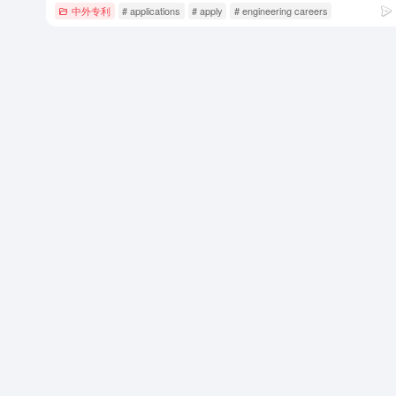
中外专利
# applications
# apply
# engineering careers