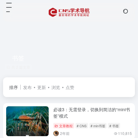
书签
共 2 篇文章
排序
发布
更新
浏览
点赞
必读3：无需登录，切换到简洁的“mini书
签”模式
文章教程
# CNS
# min书签
# 书签
2年前
110,815