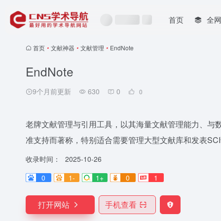
首页
全
首页
•
文献神器
•
文献管理
•
EndNote
EndNote
9个月前更新
630
0
0
老牌文献管理与引用工具，以其海量文献管理能力、与数
准支持而著称，特别适合需要管理大型文献库和发表SC
收录时间：
2025-10-26
0
1-
1+
0
1
打开网站
手机查看