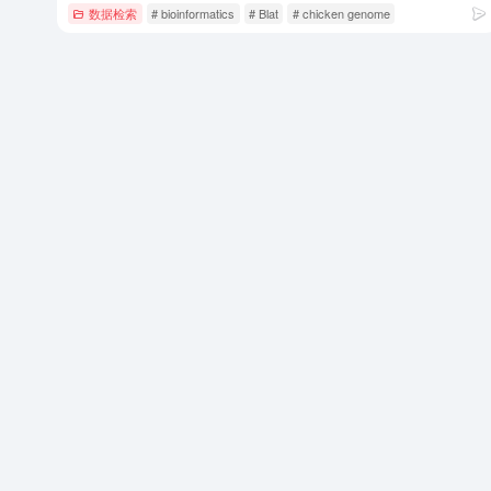
数据检索
# bioinformatics
# Blat
# chicken genome