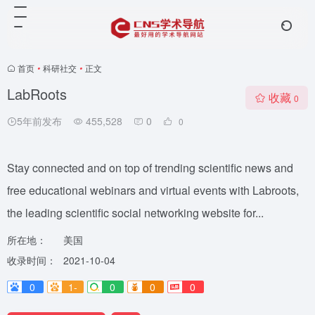
首页
•
科研社交
•
正文
LabRoots
收藏
0
5年前发布
455,528
0
0
Stay connected and on top of trending scientific news and
free educational webinars and virtual events with Labroots,
the leading scientific social networking website for...
所在地：
美国
收录时间：
2021-10-04
0
1-
0
0
0