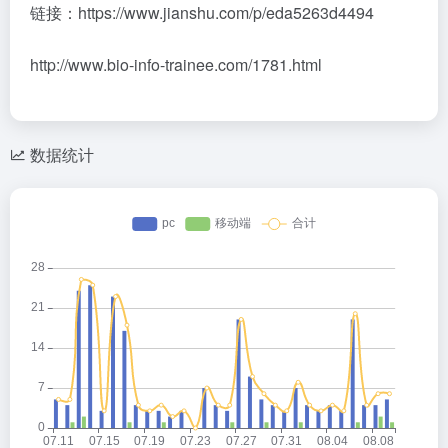
链接：https://www.jianshu.com/p/eda5263d4494
http://www.bio-info-trainee.com/1781.html
数据统计