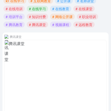
在线学习
# 互联网教育
# 公开课
# 名师讲堂
# 在线培训
# 在线学习
# 在线教育
# 在线课堂
# 培训平台
# 知识付费
# 网络公开课
# 职业培训
# 腾讯教育
# 腾讯课堂
# 视频课程
# 远程教育
腾讯课堂